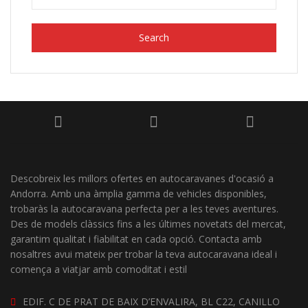
Search
Descobreix les millors ofertes en autocaravanes d'ocasió a
Andorra. Amb una àmplia gamma de vehicles disponibles,
trobaràs la autocaravana perfecta per a les teves aventures.
Des de models clàssics fins a les últimes novetats del mercat,
garantim qualitat i fiabilitat en cada opció. Contacta amb
nosaltres avui mateix per trobar la teva autocaravana ideal i
comença a viatjar amb comoditat i estil
EDIF. C DE PRAT DE BAIX D’ENVALIRA, BL C22, CANILLO