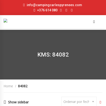
info@campingcarlespyrenees.com
+376 614 080
KMS: 84082
Home
84082
Ordenar por fecha
Show sidebar