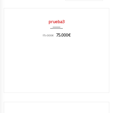
2012
84082 km
DISPONIBLE
prueba3
75.000
€
75.000
€
2012
84082 km
DISPONIBLE