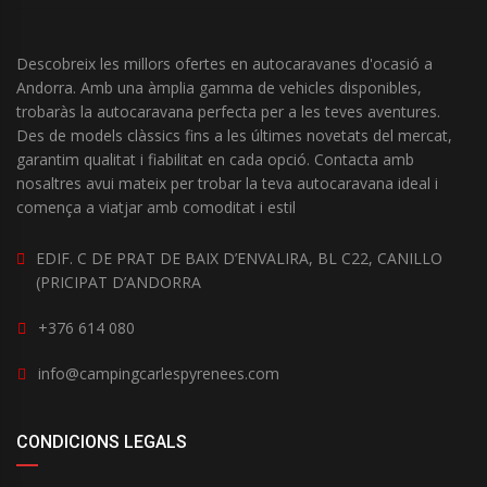
Descobreix les millors ofertes en autocaravanes d'ocasió a
Andorra. Amb una àmplia gamma de vehicles disponibles,
trobaràs la autocaravana perfecta per a les teves aventures.
Des de models clàssics fins a les últimes novetats del mercat,
garantim qualitat i fiabilitat en cada opció. Contacta amb
nosaltres avui mateix per trobar la teva autocaravana ideal i
comença a viatjar amb comoditat i estil
EDIF. C DE PRAT DE BAIX D’ENVALIRA, BL C22, CANILLO
(PRICIPAT D’ANDORRA
+376 614 080
info@campingcarlespyrenees.com
CONDICIONS LEGALS